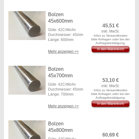
Bolzen
45x600mm
45,51
€
Güte: 42CrMo4v
inkl. MwSt.
Durchmesser: 45mm
Infos zu Versandkosten
Länge: 600mm
bitte Anfragen oder bei der
Auftragsbestätigung.
In den Warenkorb
Mehr anzeigen >>
Bolzen
45x700mm
53,10
€
Güte: 42CrMo4v
inkl. MwSt.
Durchmesser: 45mm
Infos zu Versandkosten
Länge: 700mm
bitte Anfragen oder bei der
Auftragsbestätigung.
In den Warenkorb
Mehr anzeigen >>
Bolzen
45x800mm
60,69
€
Güte: 42CrMo4v