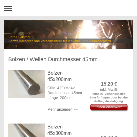
Bernd Günther
Schweißarbeiten und Verschleißteile für Industrie- und Baumaschinen
Bolzen / Wellen Durchmesser 45mm
Bolzen
45x200mm
15,20
€
Güte: 42CrMo4v
inkl. MwSt.
Durchmesser: 45mm
Infos zu Versandkosten
Länge: 200mm
bitte Anfragen oder bei der
Auftragsbestätigung.
In den Warenkorb
Mehr anzeigen >>
Bolzen
45x300mm